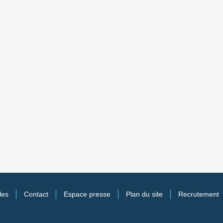
les
Contact
Espace presse
Plan du site
Recrutement