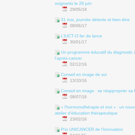
soignants le 28 juin
29/05/18
31 mai, journée détente et bien-être
08/06/17
L’IUCT-O fer de lance
30/01/17
Un programme éducatif du diagnostic 
l’après-cancer
02/12/16
Conseil en image de soi
13/10/16
Conseil en image : se réapproprier sa 
08/07/16
« l’hormonothérapie et moi » : un nouv
atelier d’éducation thérapeutique
23/02/16
Prix UNICANCER de l'Innovation