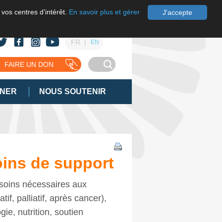
 vos centres d’intérêt.
En savoir plus et gérer
J'accepte
FR
EN
FAIRE UN DON
GNER
NOUS SOUTENIR
ins de support
soins nécessaires aux
if, palliatif, après cancer),
ie, nutrition, soutien