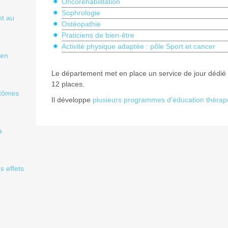
Oncoréhabilitation
Sophrologie
nt au
Ostéopathie
Praticiens de bien-être
Activité physique adaptée : pôle Sport et cancer
 en
Le département met en place un service de jour dédié a
12 places.
ptômes
Il développe
plusieurs programmes d'éducation thérap
à
s effets