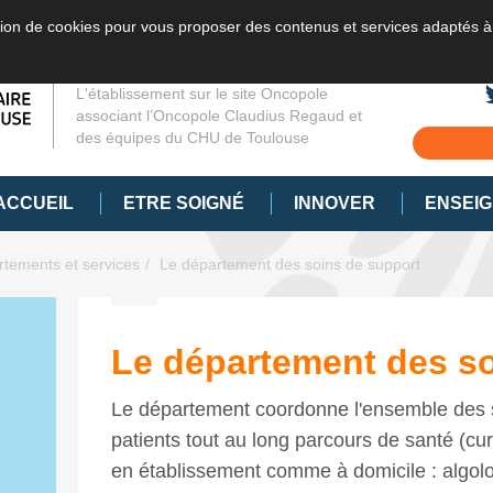
sation de cookies pour vous proposer des contenus et services adaptés à
L'établissement sur le site Oncopole
associant l’Oncopole Claudius Regaud et
des équipes du CHU de Toulouse
ACCUEIL
ETRE SOIGNÉ
INNOVER
ENSEI
rtements et services
Le département des soins de support
Le département des so
Le département coordonne l'ensemble des 
patients tout au long parcours de santé (curat
en établissement comme à domicile : algolog