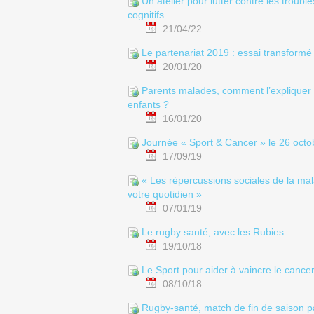
Un atelier pour lutter contre les trouble
cognitifs
21/04/22
Le partenariat 2019 : essai transformé
20/01/20
Parents malades, comment l’expliquer
enfants ?
16/01/20
Journée « Sport & Cancer » le 26 octo
17/09/19
« Les répercussions sociales de la mal
votre quotidien »
07/01/19
Le rugby santé, avec les Rubies
19/10/18
Le Sport pour aider à vaincre le cance
08/10/18
Rugby-santé, match de fin de saison pa