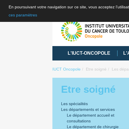
En poursuivant votre navigation sur ce site, vous acceptez l’utili
ces paramètres
L'IUCT-ONCOPOLE
L'
IUCT Oncopole
Etre soigné
Les dépa
Etre soigné
Les spécialités
Les départements et services
Le département accueil et
consultations
Le département de chirurgie