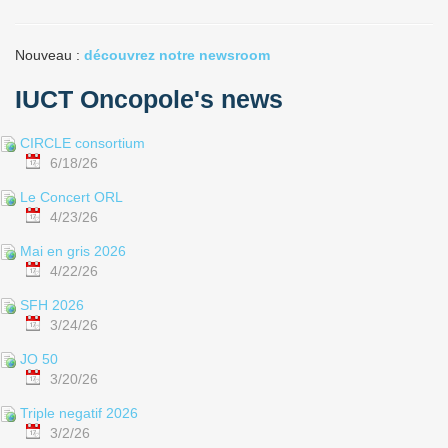
Nouveau :
découvrez notre newsroom
IUCT Oncopole's news
CIRCLE consortium
6/18/26
Le Concert ORL
4/23/26
Mai en gris 2026
4/22/26
SFH 2026
3/24/26
JO 50
3/20/26
Triple negatif 2026
3/2/26