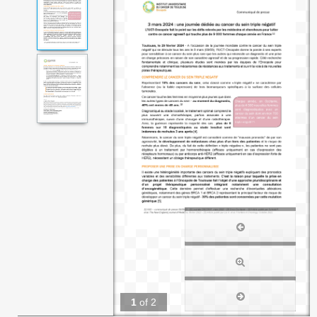
1
of
2