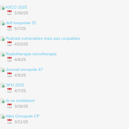
ASCO 2025
5/30/25
defi turquoise 25
5/7/25
Podcast vulnérables mais pas coupables
4/23/25
Radiotherapie tomotherapie
4/9/25
Journal oncopole 47
4/9/25
SFH 2025
4/7/25
ils se mobilisent
3/26/25
Ailes Oncopole CP
3/21/25