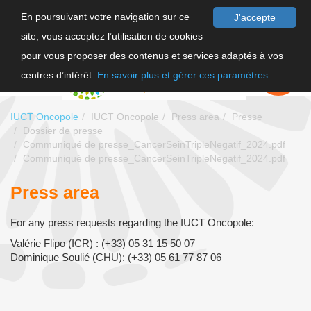
En poursuivant votre navigation sur ce
J'accepte
site, vous acceptez l’utilisation de cookies
FR
pour vous proposer des contenus et services adaptés à vos
EN
FAIRE UN
DON
centres d’intérêt.
En savoir plus et gérer ces paramètres
IUCT Oncopole
IUCT Oncopole
Press area
Presse
Dossier de presse
Communiqué de presse_CancerSeinTripleNegatif_2024.pdf
Communiqué de presse_CancerSeinTripleNegatif_2024.pdf
Press area
For any press requests regarding the IUCT Oncopole:
Valérie Flipo (ICR) : (+33) 05 31 15 50 07
Dominique Soulié (CHU): (+33) 05 61 77 87 06