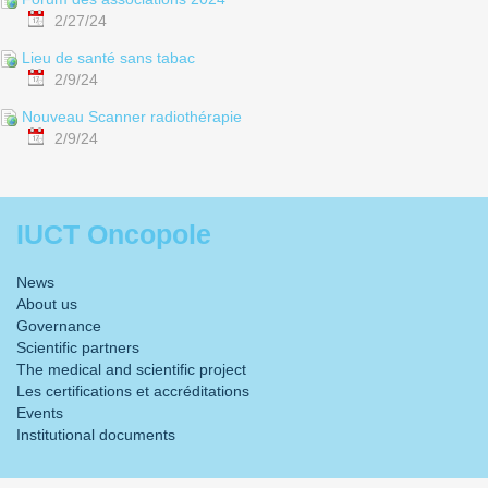
2/27/24
Lieu de santé sans tabac
2/9/24
Nouveau Scanner radiothérapie
2/9/24
IUCT Oncopole
News
About us
Governance
Scientific partners
The medical and scientific project
Les certifications et accréditations
Events
Institutional documents