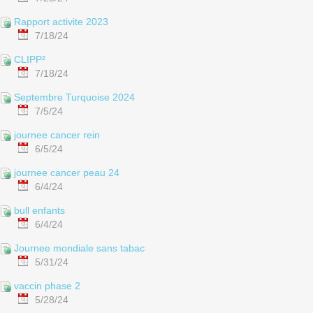
Rapport activite 2023
7/18/24
CLIPP²
7/18/24
Septembre Turquoise 2024
7/5/24
journee cancer rein
6/5/24
journee cancer peau 24
6/4/24
bull enfants
6/4/24
Journee mondiale sans tabac
5/31/24
vaccin phase 2
5/28/24