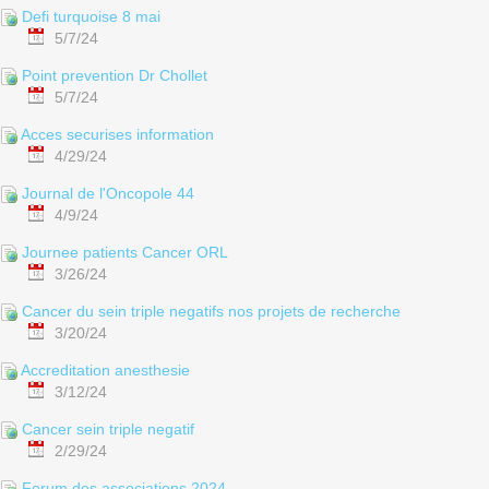
Defi turquoise 8 mai
5/7/24
Point prevention Dr Chollet
5/7/24
Acces securises information
4/29/24
Journal de l'Oncopole 44
4/9/24
Journee patients Cancer ORL
3/26/24
Cancer du sein triple negatifs nos projets de recherche
3/20/24
Accreditation anesthesie
3/12/24
Cancer sein triple negatif
2/29/24
Forum des associations 2024