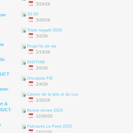
3/24/26
JO 50
par
3/20/26
Triple negatif 2026
3/2/26
ie
Projet fin de vie
2/19/26
 du
RHYTHM
2/6/26
 IUCT
Oncopole FM
2/4/26
avec
Cancer de la tete et du cou
1/20/26
rt &
'IUCT-
Bonne annee 2026
12/30/25
e
Palmarès Le Point 2025
12/11/25