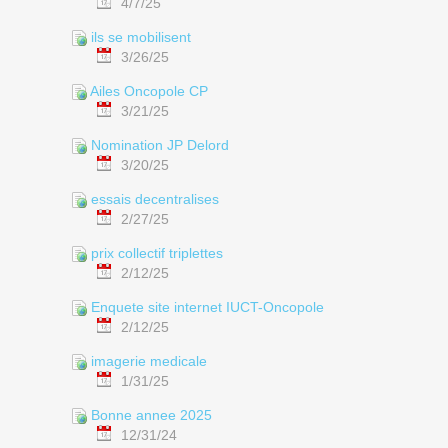
4/7/25
ils se mobilisent
3/26/25
Ailes Oncopole CP
3/21/25
Nomination JP Delord
3/20/25
essais decentralises
2/27/25
prix collectif triplettes
2/12/25
Enquete site internet IUCT-Oncopole
2/12/25
imagerie medicale
1/31/25
Bonne annee 2025
12/31/24