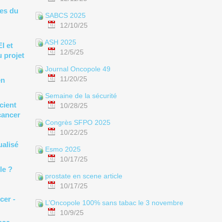
ses du
SABCS 2025
12/10/25
ASH 2025
I et
12/5/25
 projet
Journal Oncopole 49
11/20/25
en
Semaine de la sécurité
cient
10/28/25
cancer
Congrès SFPO 2025
10/22/25
ualisé
Esmo 2025
10/17/25
le ?
prostate en scene article
10/17/25
cer -
L’Oncopole 100% sans tabac le 3 novembre
10/9/25