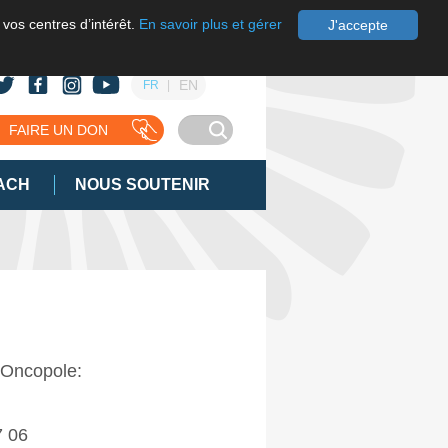
 vos centres d’intérêt.
En savoir plus et gérer
J'accepte
EN
FR
FAIRE UN DON
ACH
NOUS SOUTENIR
 Oncopole:
7 06