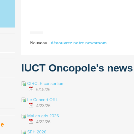
Nouveau :
découvrez notre newsroom
IUCT Oncopole's news
CIRCLE consortium
6/18/26
Le Concert ORL
4/23/26
Mai en gris 2026
4/22/26
de
SFH 2026