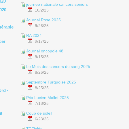
020
journee nationale cancers seniors
2020
10/2/25
Journal Rose 2025
9/26/25
hérapie
RA 2024
cer
9/17/25
Journal oncopole 48
9/15/25
Le Mois des cancers du sang 2025
8/26/25
Septembre Turquoise 2025
8/25/25
ord -
Prix Lucien Mallet 2025
7/18/25
9
Coup de soleil
6/23/25
TTFields