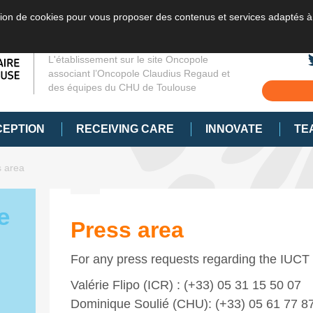
sation de cookies pour vous proposer des contenus et services adaptés à
L'établissement sur le site Oncopole
associant l’Oncopole Claudius Regaud et
des équipes du CHU de Toulouse
CEPTION
RECEIVING CARE
INNOVATE
TE
s area
e
Press area
For any press requests regarding the IUCT
Valérie Flipo (ICR) : (+33) 05 31 15 50 07
Dominique Soulié (CHU): (+33) 05 61 77 8