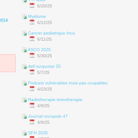
6/20/25
Myélome
2014
6/12/25
Cancer pediatrique Inca
6/11/25
ASCO 2025
5/30/25
defi turquoise 25
5/7/25
Podcast vulnérables mais pas coupables
4/23/25
Radiotherapie tomotherapie
4/9/25
Journal oncopole 47
4/9/25
SFH 2025