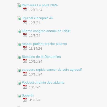
Palmares Le point 2024
12/10/24
Journal Oncopole 46
12/6/24
66eme congres annuel de l ASH
12/5/24
reseau patient proche aidants
11/14/24
Semaine de la Dénutrition
10/18/24
parcours rapide cancer du sein agressif
10/16/24
Podcast chemin des aidants
10/3/24
Supertri
9/30/24