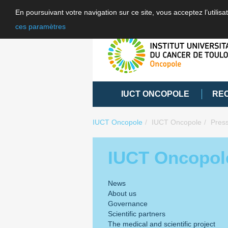
En poursuivant votre navigation sur ce site, vous acceptez l’utili
ces paramètres
IUCT ONCOPOLE
RE
IUCT Oncopole
IUCT Oncopole
Pres
IUCT Oncopol
News
About us
Governance
Scientific partners
The medical and scientific project